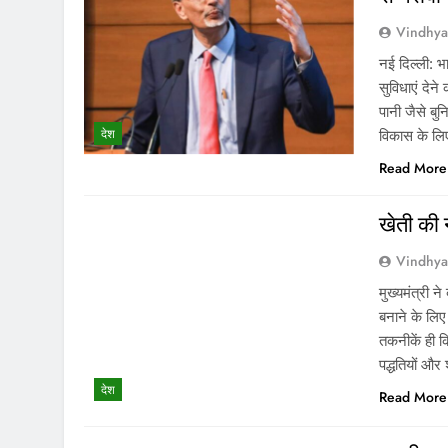
Vindhy
नई दिल्ली: भ
सुविधाएं देन
पानी जैसे बु
देश
विकास के ल
Read More
खेती की 
Vindhy
मुख्यमंत्री 
बनाने के लिए
तकनीकें ही क
पद्धतियों औ
देश
Read More