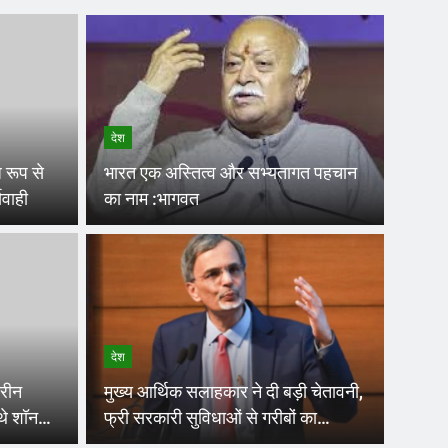
देश
ध रूप से
भारत एक अस्तित्व और सभ्यतागत पहचान
यवाही
का नाम :भागवत
Ago
ों के चेहरे पर मुझे दिखता है भारत
देश
: डॉ. यादव
तरीन
मुख्य आर्थिक सलाहकार ने दी बड़ी चेतावनी,
थियों को दिये सफलता के टिप्स मुख्यमंत्री ने निभाई मास्टर ट्रेनर की भूमिकाअनुशासन,…
 थे शॉन
फ्री सरकारी सुविधाओं से गरीबों का
तो
नुकसान