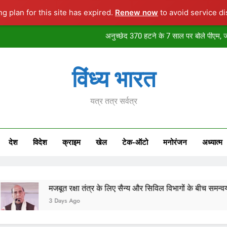
ng plan for this site has expired.
Renew now
to avoid service di
अनुच्छेद 370 हटने के 7 साल पर बोले पीएम, ज
पार्टी में बहुमत तय
विद्यार्थियों
विंध्य भारत
पश्चाताप से खोई हुई जिं
यत्र तत्र सर्वत्र
अनुच्छेद 370 हटने के 7 साल पर बोले पीएम, ज
पार्टी में बहुमत तय
देश
विदेश
क्राइम
खेल
टेक-ऑटो
मनोरंजन
अध्यात्म
विद्यार्थियों
मजबूत रक्षा तंत्र के लिए सैन्य और सिविल विभागों के बीच समन्वय आवश्यक: रक्षाम
3 Days Ago