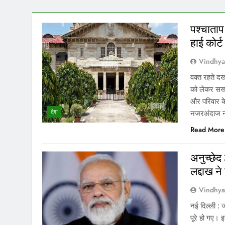
पश्चाताप
हाई कोर्ट
Vindhy
वक्त रहते द
को लेकर सख्त
और परिवार क
देश
नजरअंदाज न
Read More
अनुच्छेद
लद्दाख न
Vindhy
नई दिल्ली :
पूरे हो गए। 